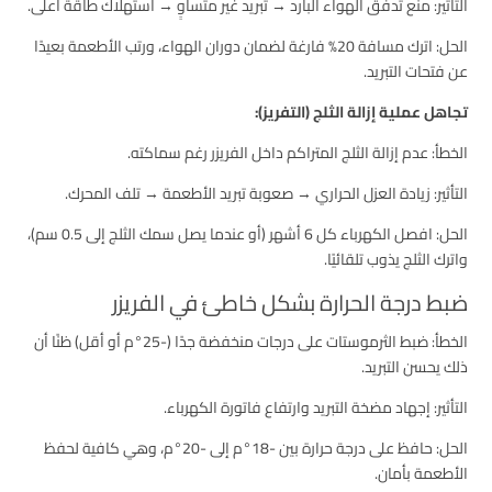
التأثير: منع تدفق الهواء البارد → تبريد غير متساوٍ → استهلاك طاقة أعلى.
الحل: اترك مسافة 20% فارغة لضمان دوران الهواء، ورتب الأطعمة بعيدًا
عن فتحات التبريد.
تجاهل عملية إزالة الثلج (التفريز):
الخطأ: عدم إزالة الثلج المتراكم داخل الفريزر رغم سماكته.
التأثير: زيادة العزل الحراري → صعوبة تبريد الأطعمة → تلف المحرك.
الحل: افصل الكهرباء كل 6 أشهر (أو عندما يصل سمك الثلج إلى 0.5 سم)،
واترك الثلج يذوب تلقائيًا.
ضبط درجة الحرارة بشكل خاطئ في الفريزر
الخطأ: ضبط الثرموستات على درجات منخفضة جدًا (-25°م أو أقل) ظنًا أن
ذلك يحسن التبريد.
التأثير: إجهاد مضخة التبريد وارتفاع فاتورة الكهرباء.
الحل: حافظ على درجة حرارة بين -18°م إلى -20°م، وهي كافية لحفظ
الأطعمة بأمان.