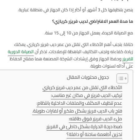
ينصح بتنظيفها كل 3 أشهر، أو أكثر إذا كان الجهاز في منطقة غبارية.
ما مدة العمر الافتراضي لديب فريزر كريازي؟
مع الصيانة الجيدة، يعمل الجهاز من 10 إلى 15 سنة.
ختامًا: بتجنب أهم الأخطاء التي تقلل من عمر ديب فريزر كريازي، يمكنك
زيادة كفاءته وتجنب التكاليف الباهظة للإصلاحات. تذكر أن
الصيانة الدورية
للفريزر
وحفظ الجهاز وفق إرشادات الشركة المصنعة هما مفتاح الحفاظ
على أدائه لسنوات طويلة.
جدول محتويات المقال
الأخطاء التي تقلل من عمر ديب فريزر كريازي
تركيب الديب فريزر في مكان غير مناسب:
عدم تنظيف المكثف والملفات الداخلية بانتظام:
فتح باب الديب فريزر بشكل متكرر أو لفترات طويلة.
ملء الديب فريزر فوق طاقته:
ضبط درجة الحرارة بشكل خاطئ في الفريزر
تخزين أطعمة ساخنة أو دافئة؟