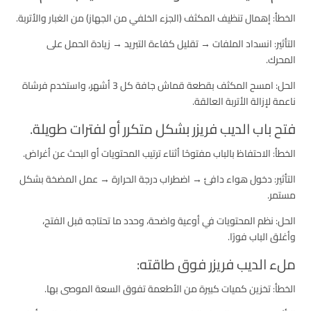
الخطأ: إهمال تنظيف المكثف (الجزء الخلفي من الجهاز) من الغبار والأتربة.
التأثير: انسداد الملفات → تقليل كفاءة التبريد → زيادة الحمل على
المحرك.
الحل: امسح المكثف بقطعة قماش جافة كل 3 أشهر، واستخدم فرشاة
ناعمة لإزالة الأتربة العالقة.
فتح باب الديب فريزر بشكل متكرر أو لفترات طويلة.
الخطأ: الاحتفاظ بالباب مفتوحًا أثناء ترتيب المحتويات أو البحث عن أغراض.
التأثير: دخول هواء دافئ → اضطراب درجة الحرارة → عمل المضخة بشكل
مستمر.
الحل: نظم المحتويات في أوعية واضحة، وحدد ما تحتاجه قبل الفتح،
وأغلق الباب فورًا.
ملء الديب فريزر فوق طاقته:
الخطأ: تخزين كميات كبيرة من الأطعمة تفوق السعة الموصى بها.