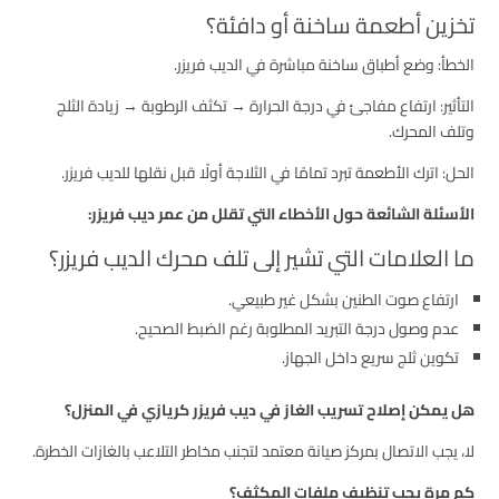
تخزين أطعمة ساخنة أو دافئة؟
الخطأ: وضع أطباق ساخنة مباشرة في الديب فريزر.
التأثير: ارتفاع مفاجئ في درجة الحرارة → تكثف الرطوبة → زيادة الثلج
وتلف المحرك.
الحل: اترك الأطعمة تبرد تمامًا في الثلاجة أولًا قبل نقلها للديب فريزر.
الأسئلة الشائعة حول الأخطاء التي تقلل من عمر ديب فريزر:
ما العلامات التي تشير إلى تلف محرك الديب فريزر؟
ارتفاع صوت الطنين بشكل غير طبيعي.
عدم وصول درجة التبريد المطلوبة رغم الضبط الصحيح.
تكوين ثلج سريع داخل الجهاز.
هل يمكن إصلاح تسريب الغاز في ديب فريزر كريازي في المنزل؟
لا، يجب الاتصال بمركز صيانة معتمد لتجنب مخاطر التلاعب بالغازات الخطرة.
كم مرة يجب تنظيف ملفات المكثف؟