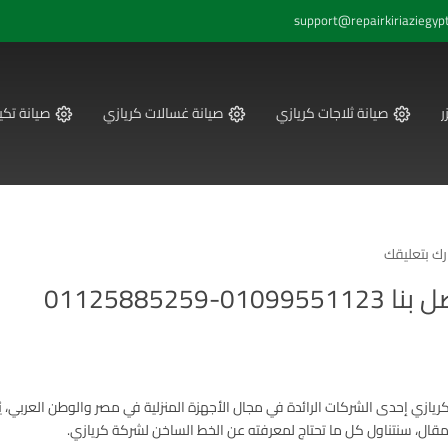
support@repairkiriaziegyp
ر
صيانة ثلاجات كريازي
صيانة غسالات كريازي
صيانة تكي
ك بتعليقك
011258852
مقال، سنتناول كل ما تحتاج لمعرفته عن الخط الساخن لشركة كريازي.