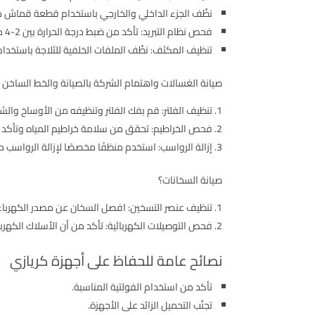
نظّف الجزء الداخلي والخارجي باستخدام قطعة قماش مب
فحص نظام التبريد: تأكد من ضبط درجة الحرارة بين 2-4 درجات مئوية، افحص مروحة التبريد وتأكد من خلوها من الأتربة.
تنظيف المكثف: نظّف الملفات الخلفية للثلاجة باستخدام
صيانة الغسالات واهتمام الشركة بالصيانة والخط الساخن 
تنظيف الفلتر: قم بفك الفلتر وتنظيفه من الأوساخ والشو
فحص الخراطيم: تحقق من سلامة خراطيم المياه وتأكد 
إزالة الرواسب: استخدم منظفًا مخصصًا لإزالة الرواسب 
صيانة السخانات؟
تنظيف عنصر التسخين: افصل السخان عن مصدر الكهرباء
فحص التوصيلات الكهربائية: تأكد من أن الأسلاك الكهرب
نصائح عامة للحفاظ على أجهزة كريازي
تأكد من استخدام الفولتية المناسبة.
تجنّب التحميل الزائد على الأجهزة.