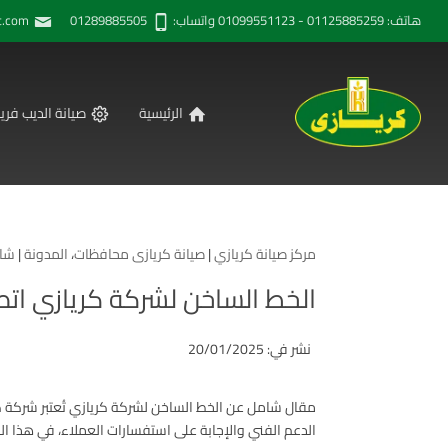
هاتف: 01125885259 - 01099551123 واتساب: 01289885505
t.com
الرئيسية
صيانة الديب فريز
مركز صيانة كريازي
|
صيانة كريازى محافظات
،
المدونة
|
شار
الخط الساخن لشركة كريازي اتصل بنا 01099551123-59
نشر في: 20/01/2025
الدعم الفني والإجابة على استفسارات العملاء، في هذا ال