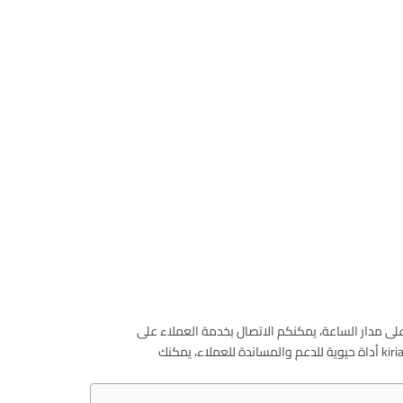
لى مدار الساعة، يمكنكم الاتصال بخدمة العملاء على
على الرقم المخصص أو زيارة أحد مراكز الصيانة المعتمدة للحصول على المساعدة. يبقى الخط الساخن لشركة kiriazi أداة حيوية للدعم والمساندة للعملاء، يمكنك