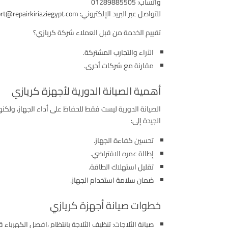
واتساب: 01289885505
للتواصل عبر البريد الإلكتروني: support@repairkiriaziegypt.com
تقييم الخدمة من قبل العملاء شركة كريازي؟
الآراء والتجارب المشتركة.
مقارنة مع شركات أخرى.
أهمية الصيانة الدورية لأجهزة كريازي
الصيانة الدورية ليست فقط للحفاظ على أداء الجهاز، ولكنها
الجيدة إلى:
تحسين كفاءة الجهاز.
إطالة عمره الافتراضي.
تقليل استهلاك الطاقة.
ضمان سلامة استخدام الجهاز.
خطوات صيانة أجهزة كريازي
صيانة الثلاجات: تنظيف الثلاجة بانتظام ،افصل الكهرباء ق