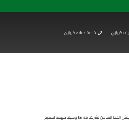
يف كريازي
خدمة عملاء كريازى
مقال شامل عن الخط الساخن لشركة كريازي تُعتبر شركة كريازي إحدى الشركات الرائدة في مجال الأجهزة المنزلية في مصر والوطن العربي، يُمثل الخط الساخن لشركة kiriazi وسيلة مهمة لتقديم