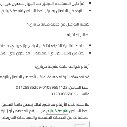
اقرأ دليل المستخدم المرفق مع الجهاز للحصول على إرش
لا تتردد في الاتصال بفريق الخط الساخن لشركة كريازي ع
كيفية التواصل مع خدمة صيانة كريازي؟
نصائح إضافية:
احتفظ بفاتورة الشراء: إذا كان لديك جهاز كريازي، فاحتف
ابحث عن وكلاء كريازي المعتمدين: قد يكون لدى الوكلا
أرقام هواتف عامة لشركة كريازي:
قد تجد هذه الأرقام مفيدة، ولكن تأكد من الاتصال بالرقم
الخط الساخن: 01099551123-01125885259
واتساب: 01289885505
ملاحظة: هذه الأرقام قد تتغير، لذلك يُفضل دائماً التحق
الخط الساخن
لشركة كريازي
الاستفادة من الخدمات المقدمة والمساعدات السريعة.