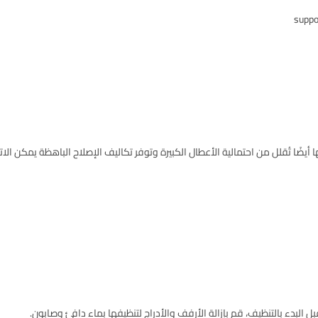
 أيضًا تُقلل من احتمالية الأعطال الكبيرة وتوفر تكاليف الإصلاح الباهظة يمكن ا
بل البدء بالتنظيف، قم بإزالة الأرفف والأدراج لتنظيفها بماء دافئ وصابون.