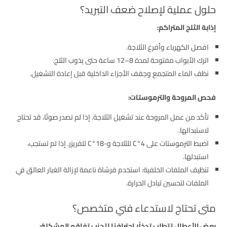
حلول عملية لإصلاح ضعف التبريد؟
إذابة الثلج المتراكم:
افصل الكهرباء وأفرغ الثلاجة.
اترك الأبواب مفتوحة لمدة 8–12 ساعة حتى يذوب الثلج.
نظف الماء المتجمع وجفف الأجزاء الداخلية قبل إعادة التشغيل.
فحص المروحة والترموستات:
تأكد من عمل المروحة عند تشغيل الثلاجة. إذا لم تصدر صوتًا، قد تحتاج
لاستبدالها.
اضبط الترموستات على 4°C للثلاجة و-18°C للفريزر. إذا لم تستجب،
استبدلها.
تنظيف الملفات الخلفية: استخدم فرشاة ناعمة لإزالة الغبار العالق في
الملفات لتحسين تبادل الحرارة.
متى تحتاج لاستدعاء فني متخصص؟
بعض الأعطال تتطلب تدخلًا احترافيًا لتجنب تفاقم المشكلة: