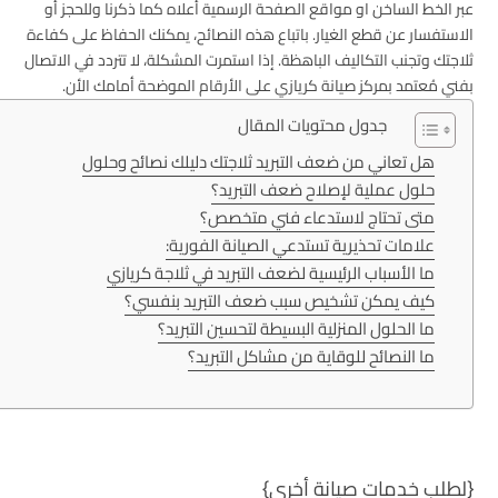
عبر الخط الساخن او مواقع الصفحة الرسمية أعلاه كما ذكرنا وللحجز أو
الاستفسار عن قطع الغيار. باتباع هذه النصائح، يمكنك الحفاظ على كفاءة
ثلاجتك وتجنب التكاليف الباهظة. إذا استمرت المشكلة، لا تتردد في الاتصال
بفني مُعتمد بمركز صيانة كريازي على الأرقام الموضحة أمامك الأن.
جدول محتويات المقال
هل تعاني من ضعف التبريد ثلاجتك دليلك نصائح وحلول
حلول عملية لإصلاح ضعف التبريد؟
متى تحتاج لاستدعاء فني متخصص؟
علامات تحذيرية تستدعي الصيانة الفورية:
ما الأسباب الرئيسية لضعف التبريد في ثلاجة كريازي
كيف يمكن تشخيص سبب ضعف التبريد بنفسي؟
ما الحلول المنزلية البسيطة لتحسين التبريد؟
ما النصائح للوقاية من مشاكل التبريد؟
{لطلب خدمات صيانة أخرى}