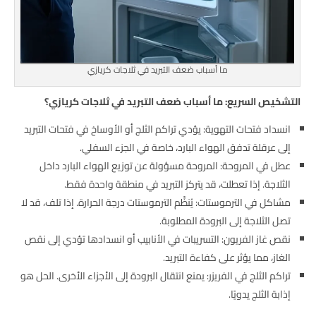
ما أسباب ضعف التبريد في ثلاجات كريازي
التشخيص السريع: ما أسباب ضعف التبريد في ثلاجات كريازي؟
انسداد فتحات التهوية: يؤدي تراكم الثلج أو الأوساخ في فتحات التبريد
إلى عرقلة تدفق الهواء البارد، خاصة في الجزء السفلي.
عطل في المروحة: المروحة مسؤولة عن توزيع الهواء البارد داخل
الثلاجة. إذا تعطلت، قد يتركز التبريد في منطقة واحدة فقط.
مشاكل في الترموستات: يُنظِّم الترموستات درجة الحرارة. إذا تلف، قد لا
تصل الثلاجة إلى البرودة المطلوبة.
نقص غاز الفريون: التسريبات في الأنابيب أو انسدادها تؤدي إلى نقص
الغاز، مما يؤثر على كفاءة التبريد.
تراكم الثلج في الفريزر: يمنع انتقال البرودة إلى الأجزاء الأخرى. الحل هو
إذابة الثلج يدويًا.