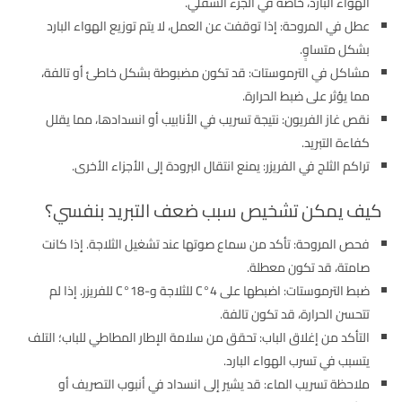
الهواء البارد، خاصة في الجزء السفلي.
عطل في المروحة: إذا توقفت عن العمل، لا يتم توزيع الهواء البارد
بشكل متساوٍ.
مشاكل في الترموستات: قد تكون مضبوطة بشكل خاطئ أو تالفة،
مما يؤثر على ضبط الحرارة.
نقص غاز الفريون: نتيجة تسريب في الأنابيب أو انسدادها، مما يقلل
كفاءة التبريد.
تراكم الثلج في الفريزر: يمنع انتقال البرودة إلى الأجزاء الأخرى.
كيف يمكن تشخيص سبب ضعف التبريد بنفسي؟
فحص المروحة: تأكد من سماع صوتها عند تشغيل الثلاجة. إذا كانت
صامتة، قد تكون معطلة.
ضبط الترموستات: اضبطها على 4°C للثلاجة و-18°C للفريزر. إذا لم
تتحسن الحرارة، قد تكون تالفة.
التأكد من إغلاق الباب: تحقق من سلامة الإطار المطاطي للباب؛ التلف
يتسبب في تسرب الهواء البارد.
ملاحظة تسريب الماء: قد يشير إلى انسداد في أنبوب التصريف أو