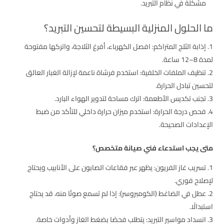
مشكلة في نظام التبريد.
ما الحلول المنزلية البسيطة لتحسين التبريد؟
إذابة الثلج المتراكم: افصل الكهرباء، أفرغ الثلاجة، واتركها مفتوحة
لمدة 8–12 ساعة.
تنظيف الملفات الخلفية: استخدم فرشاة ناعمة لإزالة الغبار العالق
لتحسين تبادل الحرارة.
تجنب تكديس الأطعمة: اترك مساحة لتدوير الهواء البارد.
فحص درجة الحرارة: استخدم ميزان حرارة داخلي للتأكد من ضبط
الإعدادات الصحيحة.
متى يجب استدعاء فني صيانة متخصص؟
تسريب غاز الفريون: يظهر عبر فقاعات الصابون على الأنابيب ويحتاج
لإصلاح فوري.
عطل في الضاغط (الكومبروسر): إذا لم تسمع صوتًا منه، قد يحتاج
استبدالًا.
انسداد مواسير التبريد: يتطلب فحصًا بضغط الغاز وأدوات خاصة.