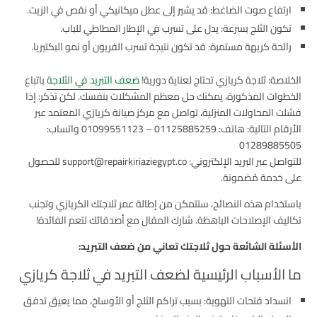
ارتفاع صوت الضاغط: قد يشير إلى عطل ميكانيكي أو نقص في الزيت.
تكون الثلج بسرعة: يدل على تسرب في الإطار المطاطي للباب.
رائحة كريهة مستمرة: قد تكون نتيجة تسرب الفريون أو نمو البكتيريا.
الخلاصة: ثلاجة كريازي تحتاج لعناية دورية!
ضعف التبريد في الثلاجة
باتباع
الخطوات المذكورة، يمكنك حل معظم المشكلات بنفسك. لكن تذكر: إذا
فشلت المحاولات المنزلية، تواصل مع مركز صيانة كريازي المعتمد عبر
الأرقام التالية: هاتف: 01125885259 – 01099551123 واتساب:
01289885505
للتواصل عبر البريد الإلكتروني: support@repairkiriaziegypt.co للحصول
على خدمة مُضمونة.
باستخدام هذه النصائح، ستتمكن من إطالة عمر ثلاجتك الكريازي وتجنب
تكاليف الإصلاحات الباهظة. شارك المقال مع أصدقائك لتعم الفائدة!
الأسئلة الشائعة حول ثلاجتك تعاني من ضعف التبريد:
ما الأسباب الرئيسية لضعف التبريد في ثلاجة كريازي
انسداد فتحات التهوية: بسبب تراكم الثلج أو الأوساخ، مما يعيق تدفق