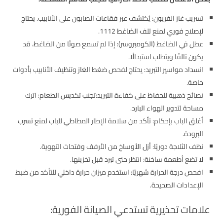
تسريب غاز الفريون: يُكتشف عبر فقاعات الصابون على الأنابيب. يحتاج
لإصلاح فوري لمنع تلف الضاغط 1112.
عطل في الضاغط (الكومبروسر): إذا لم تسمع صوتًا من الضاغط، قد
يكون تالفًا ويتطلب استبدالًا.
انسداد مواسير التبريد: يحتاج لفحص ضغط الغاز وتنظيف الأنابيب بأدوات
خاصة.
نصائح ذهبية للحفاظ على كفاءة التبريد:تجنب تكديس الطعام: اترك
مساحة لتدوير الهواء البارد.
أغلق الباب بإحكام: تأكد من سلامة الإطار المطاطي للباب لمنع تسرب
البرودة.
نظف الثلاجة دوريًا: أزل الأوساخ من الأرفف وفتحات التهوية.
لا تضع أطعمة ساخنة: انتظر حتى تبرد قبل تخزينها.
افحص درجة الحرارة شهريًا: استخدم ميزان حرارة داخلي للتأكد من ضبط
الإعدادات الصحيحة.
علامات تحذيرية تستدعي الصيانة الفورية: