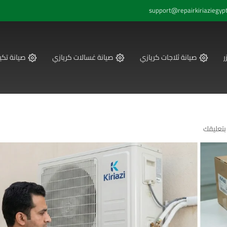
support@repairkiriaziegyp
ر
صيانة ثلاجات كريازي
صيانة غسالات كريازي
صيانة تكي
بتعليقك