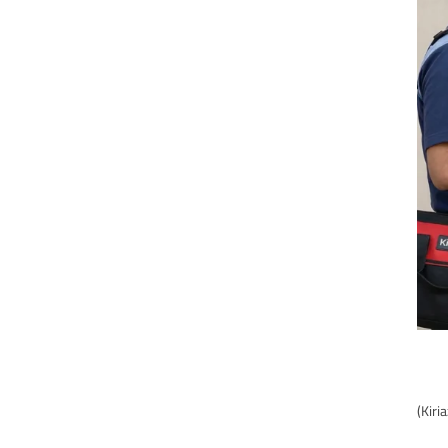
في ظل الارتفاع الملحوظ في درجات الحرارة، أصبح جهاز التكييف ركنًا أساسيًا لا غنى عنه في كل منزل ومكتب. وتُعَدُّ أجهزة تكييف “كريازي” (Kiriazi)