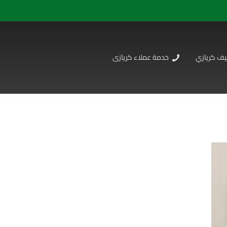
يف كريازي
خدمة عملاء كريازى