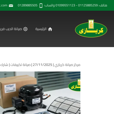
هاتف: 01125885259 - 01099551123 واتساب: 01289885505
t.com
الرئيسية
صيانة الديب فريز
مركز صيانة كريازي
| 27/11/2025 |
صيانة تكييفات
|
شارك 