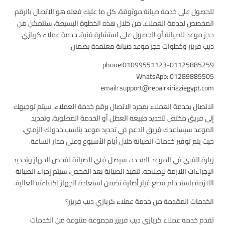
للحصول على خدمة صيانة موثوقة، كل ما عليك فعله هو الاتصال بالرقم
المخصص لخدمة العملاء. من خلال هذه الخطوة البسيطة، ستتمكن من
حجز موعد للصيانة أو الحصول على استشارة فنية. خدمة عملاء كريازي
ديب فريزر وخطوات حجز موعد صيانة معتمدة بضمان:
phone:01099551123-01125885259
WhatsApp: 01289885505
email: support@repairkiriaziegypt.com
الاتصال بخدمة العملاء بمجرد الاتصال برقم خدمة العملاء، سيتم توجيهك
إلى فريق مختص لتحديد طبيعة العطل أو الخدمة المطلوبة. وتحديد
الموعد سيساعدك فريق الدعم في تحديد موعد يناسب جدولك الزمني،
حيث يتم توفير خدمات الصيانة خلال أيام الأسبوع وعلى مدار الساعة.
زيارة الفني في الموعد المحدد، سيصل فني الصيانة لفحص الجهاز وتحديد
الإجراءات اللازمة لإصلاحه. تنفيذ الصيانة بعد الفحص، سيتم إجراء الصيانة
اللازمة باستخدام قطع غيار أصلية تضمن استعادة الجهاز لكفاءته العالية.
الخدمات المقدمة من خدمة عملاء كريازي ديب فريزر؟
تقدم خدمة عملاء كريازي ديب فريزر مجموعة متنوعة من الخدمات