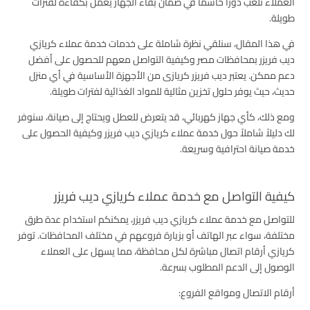
العملاء تلعب دورًا حاسمًا في ضمان بقاء الجهاز يعمل بكفاءة لفترات
طويلة.
في هذا المقال، سنلقي نظرة شاملة على خدمات خدمة عملاء كريازي
ديب فريزر بمحافظات مصر وكيفية التواصل معهم للحصول على أفضل
دعم ممكن. يعتبر ديب فريزر كريازى من الأجهزة الأساسية في أي منزل
حديث، حيث يوفر حلول تخزين مثالية للمواد الغذائية لفترات طويلة.
ومع ذلك، كأي جهاز كهربائي، قد يتعرض للعطل ويحتاج إلى صيانة، سنوفر
لك دليلاً شاملاً حول خدمة عملاء كريازي ديب فريزر وكيفية الحصول على
خدمة صيانة احترافية وسريعة.
كيفية التواصل مع خدمة عملاء كريازي ديب فريزر
للتواصل مع خدمة عملاء كريازي ديب فريزر، يمكنكم استخدام عدة طرق
مختلفة، سواء عبر الهاتف أو بزيارة فروعهم في مختلف المحافظات. توفر
كريازي أرقام اتصال مباشرة لكل محافظة، مما يسهل على العملاء
الوصول إلى الدعم المطلوب بسرعة.
أرقام الاتصال ومواقع الفروع: