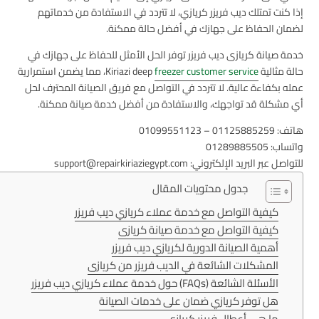
إذا كنت تمتلك ديب فريزر كريازي، لا تتردد في الاستفادة من خدماتهم
لضمان الحفاظ على جهازك في أفضل حالة ممكنة.
خدمة صيانة كريازى ديب فريزر توفر الحل الأمثل للحفاظ على جهازك في
حالة مثالية Kiriazi deep
freezer customer service
، مما يضمن استمرارية
عمله بكفاءة عالية. لا تتردد في التواصل مع فريق الصيانة المحترف لحل
أي مشكلة قد تواجهك، والاستفادة من أفضل خدمة صيانة ممكنة.
هاتف: 01125885259 – 01099551123
واتساب: 01289885505
للتواصل عبر البريد الإلكتروني: support@repairkiriaziegypt.com
جدول محتويات المقال
كيفية التواصل مع خدمة عملاء كريازي ديب فريزر
كيفية التواصل مع خدمة صيانة كريازى
أهمية الصيانة الدورية لكريازي ديب فريزر
المشكلات الشائعة في الديب فريزر من كريازى
الأسئلة الشائعة (FAQs) حول خدمة عملاء كريازي ديب فريزر
هل توفر كريازي ضمان على خدمات الصيانة
ما هي أعطال فريزر كريازي