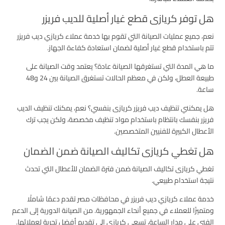
هل توفر كريازى قطع غيار أصلية للديب فريزر
نعم، جميع عمليات الصيانة التي تقوم بها خدمة عملاء كريازي ديب فريزر
تتم باستخدام قطع غيار أصلية لضمان استعادة كفاءة الجهاز.
ما هي المدة التي تستغرقها الصيانة عادة؟ يعتمد وقت الصيانة على
طبيعة العطل، ولكن في معظم الحالات تستغرق الصيانة بين 24 و48
ساعة.
هل يمكنني تنظيف ديب فريزر كريازى بنفسي؟ نعم، يمكنك تنظيف الديب
فريزر بنفسك بانتظام باستخدام مواد تنظيف مخصصة، ولكن يجب ترك
الأعطال الكبيرة للفنيين المتخصصين.
هل تغطي كريازى تكاليف الصيانة ضمن الضمان
تغطي كريازى تكاليف الصيانة ضمن فترة الضمان للأعطال التي تحدث
نتيجة استخدام طبيعي.
خدمة عملاء كريازي ديب فريزر في محافظات مصر تقدم دعمًا شاملًا
ومتميزًا للعملاء في جميع أنحاء الجمهورية. من الصيانة الدورية إلى الدعم
الفني على مدار الساعة، تسعى كريازي إلى تقديم أفضل تجربة لعملائها.