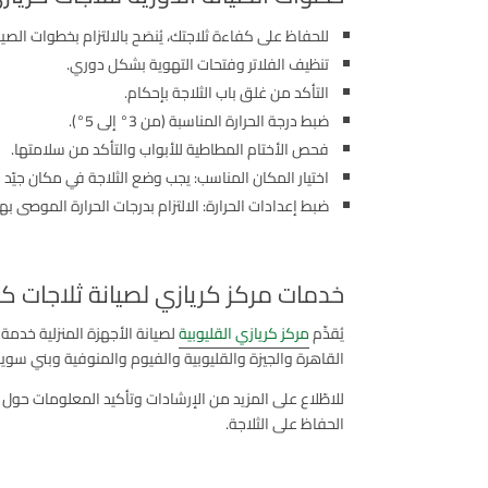
للحفاظ على كفاءة ثلاجتك، يُنصَح بالالتزام بخطوات الصيانة
تنظيف الفلاتر وفتحات التهوية بشكل دوري.
التأكد من غلق باب الثلاجة بإحكام.
ضبط درجة الحرارة المناسبة (من 3° إلى 5°).
فحص الأختام المطاطية للأبواب والتأكد من سلامتها.
اختيار المكان المناسب: يجب وضع الثلاجة في مكان جيّد 
ضبط إعدادات الحرارة: الالتزام بدرجات الحرارة الموصى بها من الشركة بين ٣-٥ درجات للثلاجة و-١٨ درجة للفريزر،
خدمات مركز كريازي لصيانة ثلاجات كر
يُقدِّم
مركز كريازي القليوبية
لصيانة الأجهزة المنزلية خدم
القاهرة والجيزة والقليوبية والفيوم والمنوفية وبني سوي
للاطّلاع على المزيد من الإرشادات وتأكيد المعلومات حول ص
الحفاظ على الثلاجة.