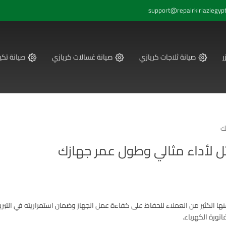
support@repairkiriaziegyp
ر
صيانة ثلاجات كريازي
صيانة غسالات كريازي
صيانة تكي
ك
ثل لأداء مثالي وطول عمر جهازك
 عنها الكثير من العملاء للحفاظ على كفاءة عمل الجهاز وضمان استمراريته في التبريد
اتورة الكهرباء.