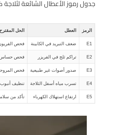
جدول رموز الأعطال الشائعة لثلاجة ك
الرمز
العطل
الحل المقترح
E1
ضعف التبريد في الكابينة
فحص الفريون 
E2
تراكم ثلج في الفريزر
فحص حساس الح
E3
صدور أصوات غير طبيعية
فحص المروحة
E4
تسرب مياه أسفل الثلاجة
تنظيف أنبوب 
E5
ارتفاع استهلاك الكهرباء
تأكد من سلام