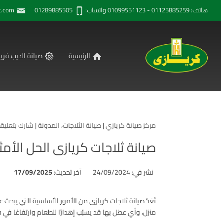
هاتف: 01125885259 - 01099551123 واتساب: 01289885505
t.com
الرئيسية
صيانة الديب فريز
مركز صيانة كريازي
|
صيانة الثلاجات
،
المدونة
|
شارك بتعليق
صيانة ثلاجات كريازى الحل الأم
نشر في: 24/09/2024
آخر تحديث:
17/09/2025
تُعَدُّ صيانة ثلاجات كريازى من الأمور الأساسية التي يبحث
منزل، وأي عطل بها قد يسبّب إهدارًا للطعام وارتفاعًا في ف